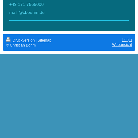
+49 171 7565000
mail @cboehm.de
Login
Druckversion
|
Sitemap
Webansicht
© Christian Böhm